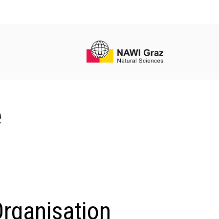
e
rganisation