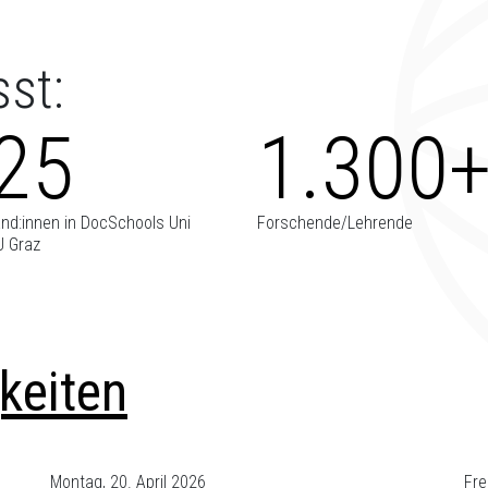
st:
25
1.300
nd:innen in DocSchools Uni
Forschende/Lehrende
U Graz
keiten
Montag, 20. April 2026
Fre