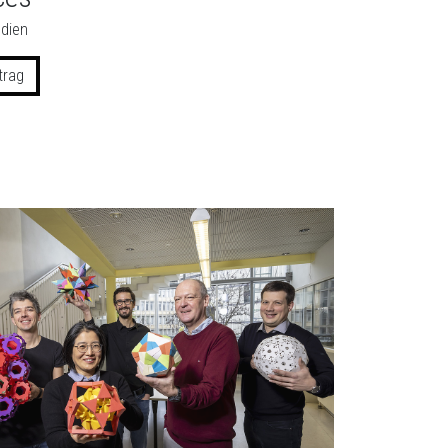
dien
trag