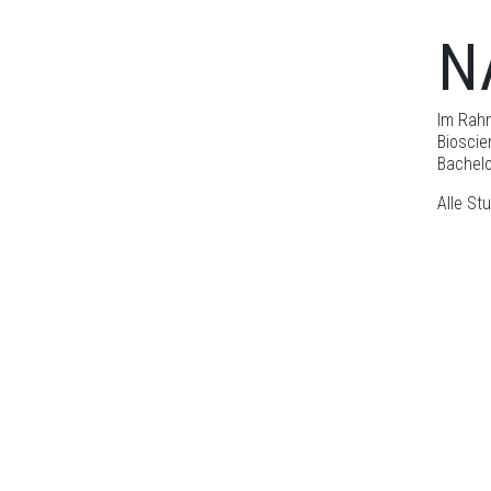
N
Im Rahm
Bioscie
Bachelo
Alle St