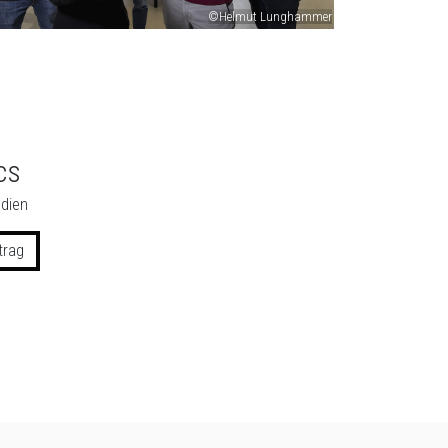
©Helmut Lunghammer
cs
dien
trag