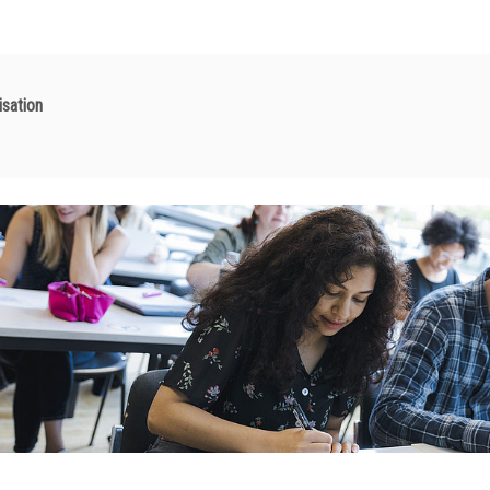
isation
des Seitenbereichs: Inhalt:
enbereiche