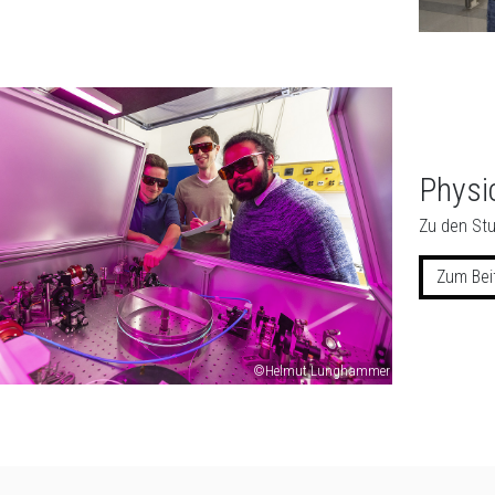
Physi
Zu den Stu
Zum Bei
©Helmut Lunghammer
Zur Übersicht der Seitenbereiche
eses Seitenbereichs.