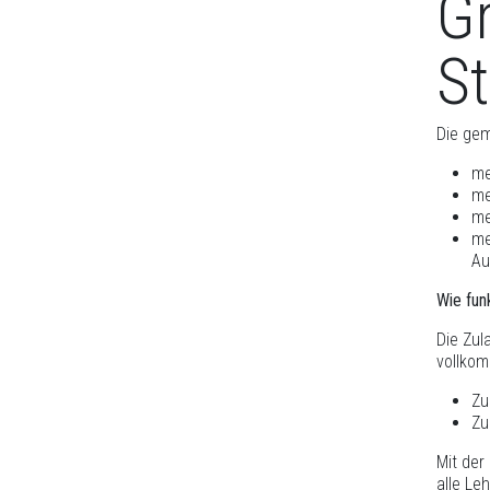
Gr
St
Die gem
me
me
me
me
Au
Wie fun
Die Zul
vollkom
Zu
Zu
Mit de
alle Le