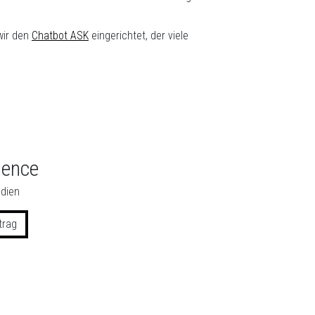
wir den
Chatbot ASK
eingerichtet, der viele
ience
dien
trag