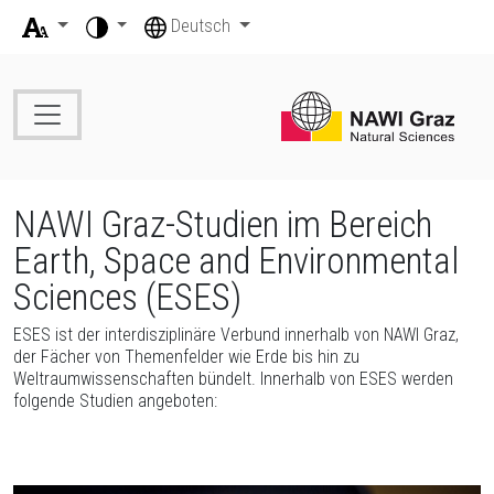
Zum Inhalt (Zugriffstaste 1)
Zur Übersicht der Seitenbereiche
Beginn des Seitenbereichs: Seitenbereiche:
Ende dieses Seitenbereichs.
Beginn des Seitenbereichs: Seiteneinstellungen:
Deutsch
Zur Positionsanzeige (Zugriffstaste 2)
Zur Hauptnavigation (Zugriffstaste 3)
Zur Übersicht der Seitenbereiche
Ende dieses Seitenbereichs.
Beginn des Seitenbereichs: Hauptnavigation:
Zur Unternavigation (Zugriffstaste 4)
Zu den Zusatzinformationen (Zugriffstaste 5)
Zu den Seiteneinstellungen (Benutzer/Sprache) (Zugriffstaste 8)
Zur Übersicht der Seitenbereiche
Zur Übersicht der Seitenbereiche
Ende dieses Seitenbereichs.
Beginn des Seitenbereichs: Sie befinden sich hier:
Ende dieses Seitenbereichs.
NAWI Graz-Studien im Bereich
Beginn des Seitenbereichs: Inhalt:
Earth, Space and Environmental
Sciences (ESES)
ESES ist der interdisziplinäre Verbund innerhalb von NAWI Graz,
der Fächer von Themenfelder wie Erde bis hin zu
Weltraumwissenschaften bündelt. Innerhalb von ESES werden
folgende Studien angeboten: