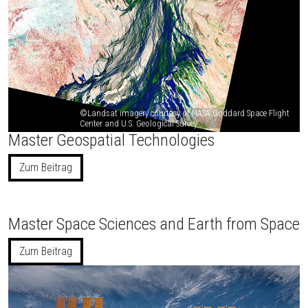
©Landsat imagery courtesy of NASA Goddard Space Flight
Center and U.S. Geological Survey
Master Geospatial Technologies
Zum Beitrag
Master Space Sciences and Earth from Space
Zum Beitrag