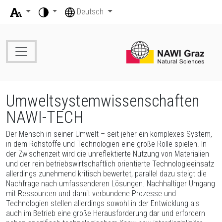
Zum Inhalt (Zugriffstaste 1)
Zur Übersicht der Seitenbereiche
Beginn des Seitenbereichs: Seitenbereiche:
Ende dieses Seitenbereichs.
Beginn des Seitenbereichs: Seiteneinstellungen:
Deutsch
Zur Positionsanzeige (Zugriffstaste 2)
Zur Hauptnavigation (Zugriffstaste 3)
Zur Übersicht der Seitenbereiche
Ende dieses Seitenbereichs.
Beginn des Seitenbereichs: Hauptnavigation:
Zur Unternavigation (Zugriffstaste 4)
Zu den Zusatzinformationen (Zugriffstaste 5)
Zu den Seiteneinstellungen (Benutzer/Sprache) (Zugriffstaste 8)
Zur Übersicht der Seitenbereiche
Zur Übersicht der Seitenbereiche
Ende dieses Seitenbereichs.
Beginn des Seitenbereichs: Sie befinden sich hier:
Ende dieses Seitenbereichs.
Umweltsystemwissenschaften
Beginn des Seitenbereichs: Inhalt:
NAWI-TECH
Der Mensch in seiner Umwelt – seit jeher ein komplexes System,
in dem Rohstoffe und Technologien eine große Rolle spielen. In
der Zwischenzeit wird die unreflektierte Nutzung von Materialien
und der rein betriebswirtschaftlich orientierte Technologieeinsatz
allerdings zunehmend kritisch bewertet, parallel dazu steigt die
Nachfrage nach umfassenderen Lösungen. Nachhaltiger Umgang
mit Ressourcen und damit verbundene Prozesse und
Technologien stellen allerdings sowohl in der Entwicklung als
auch im Betrieb eine große Herausforderung dar und erfordern