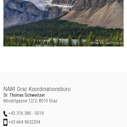
©Free for use Pixabay
Zur Übersicht der Seitenbereiche
Ende dieses Seitenbereichs.
NAWI Graz Koordinationsbüro
Beginn des Seitenbereichs: Zusatzinformationen:
Dr. Thomas Schweitzer
Mozartgasse 12/2, 8010 Graz
Telefon
+43 316 380 - 5019
Mobil
+43 664 9632204