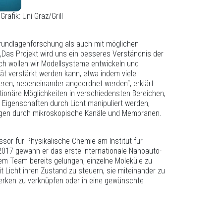
afik: Uni Graz/Grill
rundlagenforschung als auch mit möglichen
Das Projekt wird uns ein besseres Verständnis der
ich wollen wir Modellsysteme entwickeln und
tät verstärkt werden kann, etwa indem viele
ieren, nebeneinander angeordnet werden“, erklärt
utionäre Möglichkeiten in verschiedensten Bereichen,
n Eigenschaften durch Licht manipuliert werden,
ngen durch mikroskopische Kanäle und Membranen.
essor für Physikalische Chemie am Institut für
 2017 gewann er das erste internationale Nanoauto-
nem Team bereits gelungen, einzelne Moleküle zu
 Licht ihren Zustand zu steuern, sie miteinander zu
erken zu verknüpfen oder in eine gewünschte