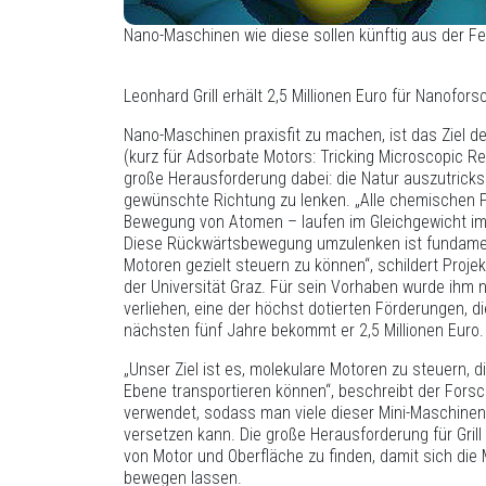
Nano-Maschinen wie diese sollen künftig aus der Fer
Leonhard Grill erhält 2,5 Millionen Euro für Nanofor
Nano-Maschinen praxisfit zu machen, ist das Ziel 
(kurz für Adsorbate Motors: Tricking Microscopic Rev
große Herausforderung dabei: die Natur auszutricks
gewünschte Richtung zu lenken. „Alle chemischen P
Bewegung von Atomen – laufen im Gleichgewicht im
Diese Rückwärtsbewegung umzulenken ist fundamen
Motoren gezielt steuern zu können“, schildert Projekt
der Universität Graz. Für sein Vorhaben wurde ihm
verliehen, eine der höchst dotierten Förderungen, die
nächsten fünf Jahre bekommt er 2,5 Millionen Euro.
„Unser Ziel ist es, molekulare Motoren zu steuern, 
Ebene transportieren können“, beschreibt der Forsche
verwendet, sodass man viele dieser Mini-Maschine
versetzen kann. Die große Herausforderung für Grill 
von Motor und Oberfläche zu finden, damit sich die M
bewegen lassen.