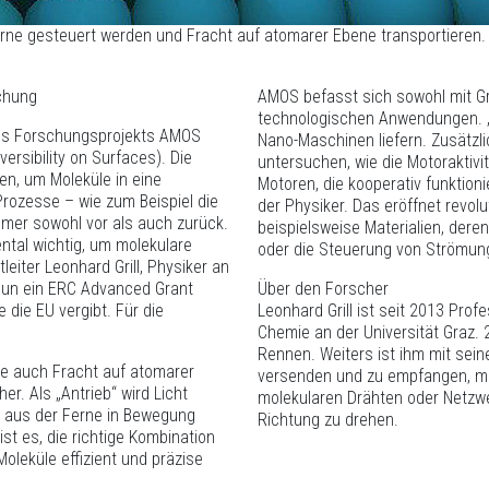
ne gesteuert werden und Fracht auf atomarer Ebene transportieren. Gr
schung
AMOS befasst sich sowohl mit G
technologischen Anwendungen. „
des Forschungsprojekts AMOS
Nano-Maschinen liefern. Zusätzl
ersibility on Surfaces). Die
untersuchen, wie die Motoraktivi
en, um Moleküle in eine
Motoren, die kooperativ funktion
rozesse – wie zum Beispiel die
der Physiker. Das eröffnet revol
mer sowohl vor als auch zurück.
beispielsweise Materialien, dere
tal wichtig, um molekulare
oder die Steuerung von Strömu
leiter Leonhard Grill, Physiker an
 nun ein ERC Advanced Grant
Über den Forscher
 die EU vergibt. Für die
Leonhard Grill ist seit 2013 Prof
Chemie an der Universität Graz.
Rennen. Weiters ist ihm mit sei
die auch Fracht auf atomarer
versenden und zu empfangen, mit
r. Als „Antrieb“ wird Licht
molekularen Drähten oder Netzw
n aus der Ferne in Bewegung
Richtung zu drehen.
ist es, die richtige Kombination
oleküle effizient und präzise