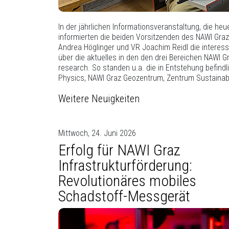
In der jährlichen Informationsveranstaltung, die heu
derzeit entwickelte Masterstudium Molecular and Comp
informierten die beiden Vorsitzenden des NAWI Gra
Andrea Höglinger und VR Joachim Reidl die interess
über die aktuelles in den den drei Bereichen NAWI G
research. So standen u.a. die in Entstehung befindl
Physics, NAWI Graz Geozentrum, Zentrum Sustainabl
Weitere Neuigkeiten
Mittwoch, 24. Juni 2026
Erfolg für NAWI Graz
Infrastrukturförderung:
Revolutionäres mobiles
Schadstoff-Messgerät