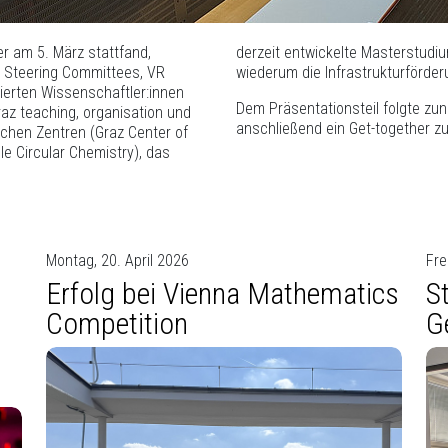
er am 5. März stattfand,
utational Bioscience und
z Steering Committees, VR
wiederum die Infrastrukturförde
ierten Wissenschaftler:innen
Dem Präsentationsteil folgte zu
raz teaching, organisation und
anschließend ein Get-together 
ichen Zentren (Graz Center of
e Circular Chemistry), das
Montag, 20. April 2026
Fre
Erfolg bei Vienna Mathematics
S
Competition
G