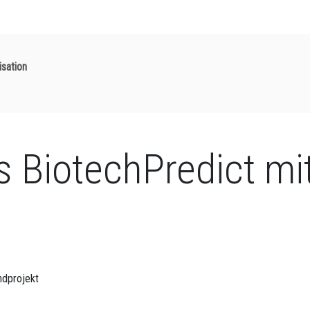
isation
s BiotechPredict m
ndprojekt