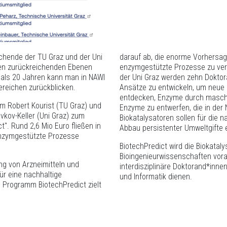
chende der TU Graz und der Uni
darauf ab, die enorme Vorhersage
ten zurückreichenden Ebenen
enzymgestützte Prozesse zu ver
als 20 Jahren kann man in NAWI
der Uni Graz werden zehn Doktor
Bereichen zurückblicken.
Ansätze zu entwickeln, um neue
entdecken, Enzyme durch maschin
m Robert Kourist (TU Graz) und
Enzyme zu entwerfen, die in der
vkov-Keller (Uni Graz) zum
Biokatalysatoren sollen für die 
". Rund 2,6 Mio Euro fließen in
Abbau persistenter Umweltgifte 
enzymgestützte Prozesse
BiotechPredict wird die Biokatal
Bioingenieurwissenschaften vora
ung von Arzneimitteln und
interdisziplinäre Doktorand*inne
ür eine nachhaltige
und Informatik dienen.
e Programm BiotechPredict zielt