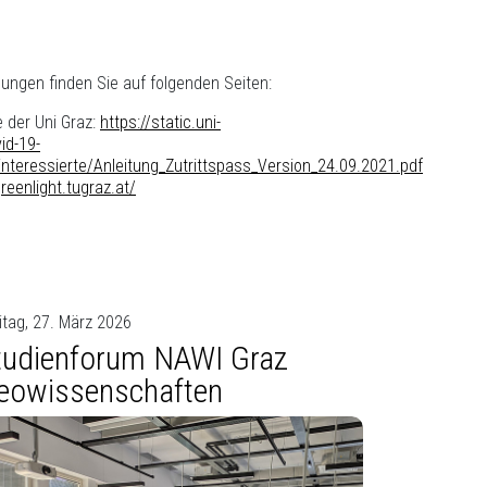
ungen finden Sie auf folgenden Seiten:
e der Uni Graz:
https://static.uni-
id-19-
nteressierte/Anleitung_Zutrittspass_Version_24.09.2021.pdf
greenlight.tugraz.at/
itag, 27. März 2026
tudienforum NAWI Graz
eowissenschaften